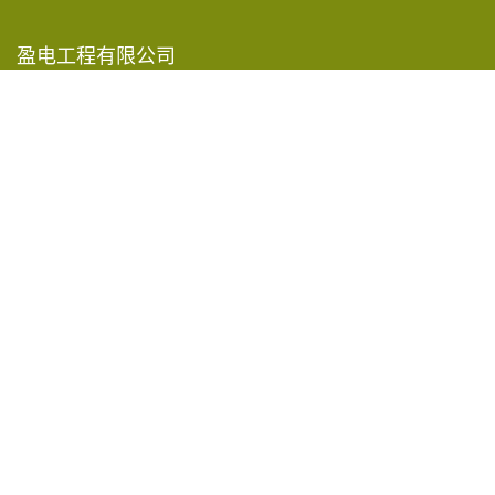
盈电工程有限公司
香港新界葵涌青山公路585-609号
嘉民葵涌物流中心15楼A-D室
2619 8888
info@rec-eng.com
有关我们
工程项目
公司简介
事业发展
公司历史
得奖项目
公司架构
联络我们
业务地区