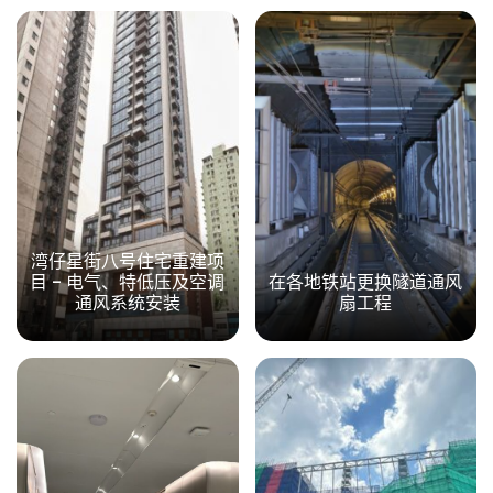
湾仔星街八号住宅重建项
目 - 电气、特低压及空调
在各地铁站更换隧道通风
通风系统安装
扇工程