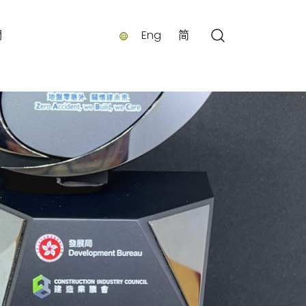
們
Eng
简