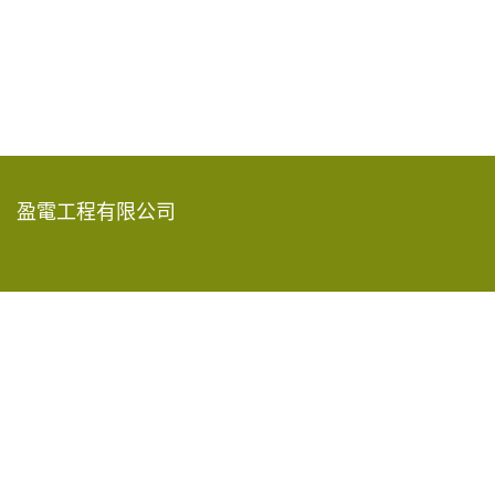
盈電工程有限公司
香港新界葵涌青山公路585-609號
嘉民葵涌物流中心15樓A-D室
2619 8888
info@rec-eng.com