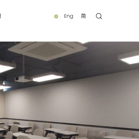
們
Eng
简