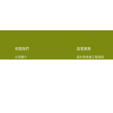
有關我們
盈電業務
公司簡介
設計與承造工程項目
公司歷史
加改、翻新及改善工程
公司架構
環境工程
機電裝備合成服務
業務地區
冷暖空調及通風系統安裝工
香港
消防、供水及排水系統安裝
澳門業務
電氣安裝
國內業務