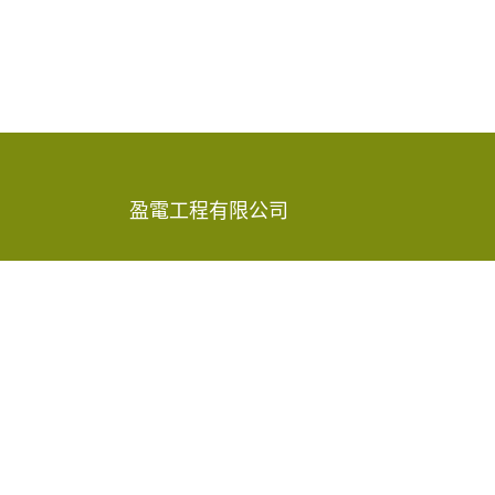
盈電工程有限公司
香港新界葵涌青山公路585-609號
嘉民葵涌物流中心15樓A-D室
2619 8888
info@rec-eng.com