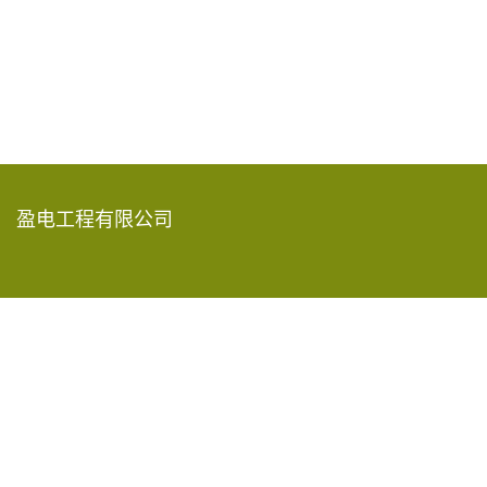
盈电工程有限公司
香港新界葵涌青山公路585-609号
嘉民葵涌物流中心15楼A-D室
2619 8888
info@rec-eng.com