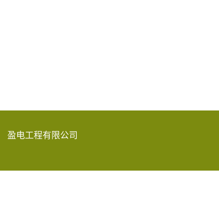
盈电工程有限公司
香港新界葵涌青山公路585-609号
嘉民葵涌物流中心15楼A-D室