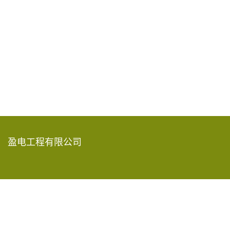
盈电工程有限公司
香港新界葵涌青山公路585-609号
嘉民葵涌物流中心15楼A-D室