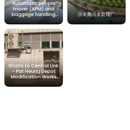
Automatic people
mover (APM) and
baggage handling
沙头角污水处理厂
system (BHS) at Hong
Kong International
Airport, Sea Water
Pump House 1 and 7
Shatin to Central Link
– Pat Heung Depot
Modification Works
(E&M Installation
Works)