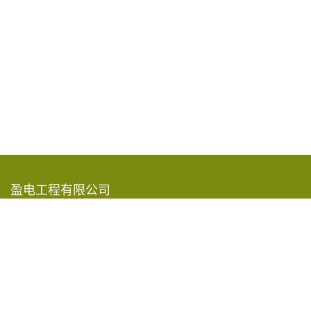
盈电工程有限公司
香港新界葵涌青山公路585-609号
嘉民葵涌物流中心15楼A-D室